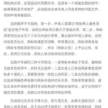
理机构办理，还需提供代理委托书。这里有一个易被忽视的细节：
如果商标是共有财产，必须提供全体共有人同意质押的书面文件，
否则申请将被驳回。
流程顺序不可颠倒。第一步，申请人需通过“商标网上服务系
统”提交电子申请，或前往商标局注册大厅现场办理。第二步，商标
局受理后会在五个工作日内进行审查，重点核对申请人身份、合同
内容是否合法、商标权属是否清晰。审查通过后，商标局将发放
《商标专用权质权登记证》，并在《商标公告》上予以公告。至
此，质押正式生效，质权人依法取得优先受偿权。
实践中常碰到三种卡壳情况：一是商标本身处于异议、撤销或
无效宣告程序中，此时无法质押；二是出质人已将该商标重复质押
给多个债权人，需要取得前一质权人的同意；三是合同条款模糊，
比如未明确质押金额与商标价值的对应关系，导致审查被退回。建
议企业在申请前先委托专业机构进行商标价值评估，这不仅有助于
确定贷款额度，也能让合同条款更经得起审查。
完成登记后并非万事大吉。双方需注意，如果主债权消灭，或
质权人放弃质权，应主动办理注销登记；若需变更质押内容，同样