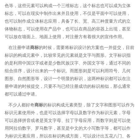
色等，这些元素可以构成一个三维标志，这个标志也可以成为立体
标志，可以在现实中制作出来并且使用，不仅是平面中可以使用，
也可以制作成立体标志应用，具备了长、宽、高三种度量方式的立
体物标志，可以使用在产品中，也可以在商品的容器上出现，甚至
可以放在墙面上、地面上使用，对注册方有着很大的宣传作用。
在注册申请
商标
的时候，需要将标识设计的方案也一并提交，目前
标识的构成元素中，比较常见的元素就是文字与图形。文字标识指
的是利用中国汉字或者是少数民族汉字、外国文字等，通过不同的
组合排序，设计出来的一个标识。而图形则是可以利用符号、几何
图形、自然图形等，设计一个明显的标识，这两种标识都可以在注
册申请的时候提交，只要不与已经注册成功的标识相似，那么通常
都可以通过申请。
不少人都好奇
商标
的标识构成元素类型，除了文字和图形可以作为
标识元素使用外，也是可以选择字母以及数字作为标识元素，字母
可以选择拼音或者是英文字母、拉丁字母应用，而数字则是可以使
用阿拉伯数字、罗马数字，甚至是中文的大小写数字等，都可以作
为标识元素应用，所以在标识构成方面，可以设计出五花八门、各