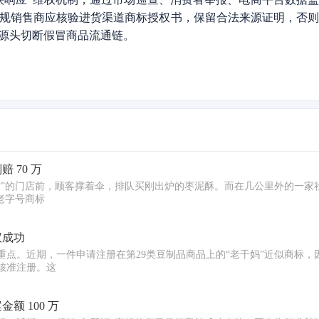
规销售商应核验进货渠道商标授权书，保留合法来源证明，否
源头切断假冒商品流通链。
 70 万
村”的门店前，顾客撑着伞，排队买刚出炉的枣泥酥。而在几公里外的一家
老字号商标
议成功
点。近期，一件申请注册在第29类豆制品商品上的“老干妈”近似商标，
核准注册。这
额 100 万