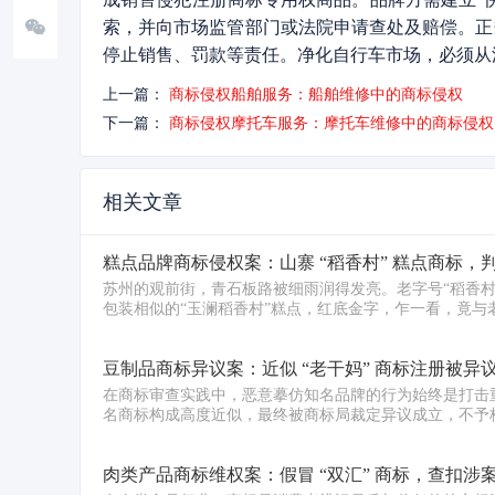
索，并向市场监管部门或法院申请查处及赔偿。正
停止销售、罚款等责任。净化自行车市场，必须从
上一篇：
商标侵权船舶服务：船舶维修中的商标侵权
下一篇：
商标侵权摩托车服务：摩托车维修中的商标侵权
相关文章
糕点品牌商标侵权案：山寨 “稻香村” 糕点商标，判赔
苏州的观前街，青石板路被细雨润得发亮。老字号“稻香
包装相似的“玉澜稻香村”糕点，红底金字，乍一看，竟与
豆制品商标异议案：近似 “老干妈” 商标注册被异
在商标审查实践中，恶意摹仿知名品牌的行为始终是打击重
名商标构成高度近似，最终被商标局裁定异议成立，不予
肉类产品商标维权案：假冒 “双汇” 商标，查扣涉案金