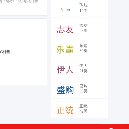
响了警钟。执法部门在
飞航
14类
志友
28类
乐霸
30类
权利器
伊人
21类
盛购
35类
正统
42类