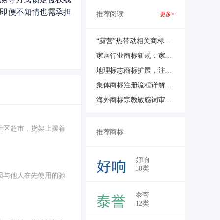
则即便不知情也需承担
推荐阅读
更多>
“露营”热带动相关商标申请激增
家居行业商标新规：家具品牌、家居用品商标保护
地理标志商标扩展，注意事项与市场调研策略
集体商标注册流程详解：中小企业抱团发展的知识产权利器
海外商标宗教敏感词审查加强
社区超市，货架上摆着
推荐商标
好响
30类
因与他人在先使用的驰
泰誉
12类