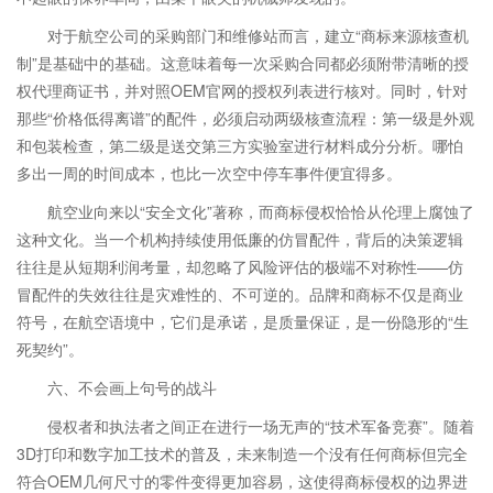
对于航空公司的采购部门和维修站而言，建立“商标来源核查机
制”是基础中的基础。这意味着每一次采购合同都必须附带清晰的授
权代理商证书，并对照OEM官网的授权列表进行核对。同时，针对
那些“价格低得离谱”的配件，必须启动两级核查流程：第一级是外观
和包装检查，第二级是送交第三方实验室进行材料成分分析。哪怕
多出一周的时间成本，也比一次空中停车事件便宜得多。
航空业向来以“安全文化”著称，而商标侵权恰恰从伦理上腐蚀了
这种文化。当一个机构持续使用低廉的仿冒配件，背后的决策逻辑
往往是从短期利润考量，却忽略了风险评估的极端不对称性——仿
冒配件的失效往往是灾难性的、不可逆的。品牌和商标不仅是商业
符号，在航空语境中，它们是承诺，是质量保证，是一份隐形的“生
死契约”。
六、不会画上句号的战斗
侵权者和执法者之间正在进行一场无声的“技术军备竞赛”。随着
3D打印和数字加工技术的普及，未来制造一个没有任何商标但完全
符合OEM几何尺寸的零件变得更加容易，这使得商标侵权的边界进