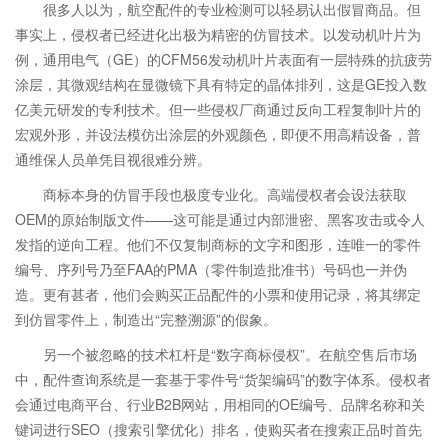
很多人以为，航空配件的专业检测可以轻易认出假冒商品。但
事实上，侵权者已经进化出极为精密的仿冒技术。以发动机叶片为
例，通用电气（GE）的CFM56发动机叶片表面有一层特殊的抗疲劳
涂层，其微观结构在显微镜下具有特定的晶体排列，这是GE投入数
亿美元研发的专利技术。但一些侵权厂商通过反向工程复制叶片的
宏观外形，并设法模仿出涂层的外观颜色，即便不用高精设备，普
通维保人员单凭目视很难分辨。
商标本身的仿冒手段也极度专业化。高端侵权者会设法获取
OEM的原始制版文件——这可能是通过内部泄密、黑客攻击或令人
发指的逆向工程。他们不仅复制商标的文字和图形，连唯一的零件
编号、序列号乃至FAA的PMA（零件制造批准书）号码也一并伪
造。更有甚者，他们会购买正品配件的小票和使用记录，将其绑定
到仿冒零件上，制造出“完整溯源”的假象。
另一个被忽略的技术杠杆是“数字商标侵权”。在航空售后市场
中，配件查询系统是一套基于零件号“货架编码”的数字体系。侵权者
会通过电商平台、行业B2B网站，用相同的OE编号、品牌名称和关
键词进行SEO（搜索引擎优化）排名，使购买者在搜索正品时首先