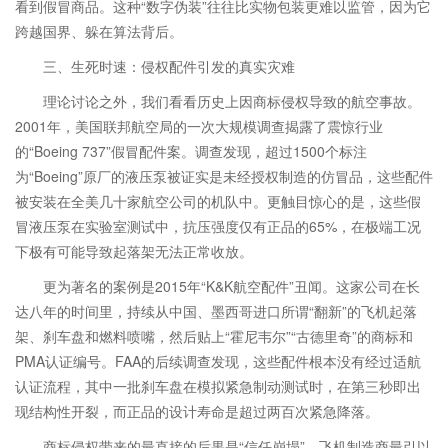
看到假冒商品。这种“数字伪装”往往比实物包装更难以监管，因为它
跨越国界、躲在算法背后。
三、生死时速：侵权配件引发的真实灾难
理论讨论之外，我们看看历史上因商标侵权导致的航空事故。
2001年，美国联邦航空局的一次大规模调查揭露了震惊行业
的“Boeing 737”假冒配件案。调查发现，超过1500个标注
为“Boeing”原厂的液压泵被证实是未经授权制造的仿冒品，这些配件
被安装在全美几十家航空公司的机队中。更触目惊心的是，这些假
冒液压泵在实验室测试中，抗压强度仅有正品的65%，在极端工况
下极有可能导致起落架无法正常收放。
更为著名的案例是2015年“K&K航空配件”丑闻。这家公司在长
达八年的时间里，持续从中国、墨西哥进口所谓“翻新”的飞机起落
架、刹车盘和燃料喷嘴，然后贴上“霍尼韦尔”“古德里奇”的商标和
PMA认证编号。FAA的后续调查发现，这些配件根本没有经过适航
认证流程，其中一批刹车盘在模拟紧急制动测试时，在第三秒即出
现结构性开裂，而正品的设计寿命是超过两百次紧急降落。
商标侵权带来的最直接的后果是“信任崩塌”。飞机制造商最引以