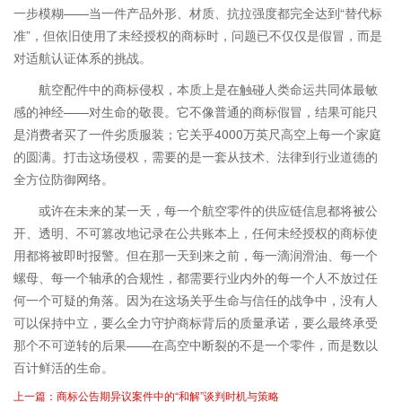
一步模糊——当一件产品外形、材质、抗拉强度都完全达到“替代标
准”，但依旧使用了未经授权的商标时，问题已不仅仅是假冒，而是
对适航认证体系的挑战。
航空配件中的商标侵权，本质上是在触碰人类命运共同体最敏
感的神经——对生命的敬畏。它不像普通的商标假冒，结果可能只
是消费者买了一件劣质服装；它关乎4000万英尺高空上每一个家庭
的圆满。打击这场侵权，需要的是一套从技术、法律到行业道德的
全方位防御网络。
或许在未来的某一天，每一个航空零件的供应链信息都将被公
开、透明、不可篡改地记录在公共账本上，任何未经授权的商标使
用都将被即时报警。但在那一天到来之前，每一滴润滑油、每一个
螺母、每一个轴承的合规性，都需要行业内外的每一个人不放过任
何一个可疑的角落。因为在这场关乎生命与信任的战争中，没有人
可以保持中立，要么全力守护商标背后的质量承诺，要么最终承受
那个不可逆转的后果——在高空中断裂的不是一个零件，而是数以
百计鲜活的生命。
上一篇：商标公告期异议案件中的“和解”谈判时机与策略