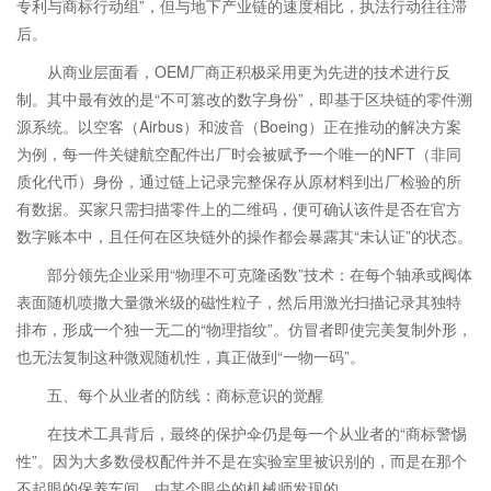
专利与商标行动组”，但与地下产业链的速度相比，执法行动往往滞
后。
从商业层面看，OEM厂商正积极采用更为先进的技术进行反
制。其中最有效的是“不可篡改的数字身份”，即基于区块链的零件溯
源系统。以空客（Airbus）和波音（Boeing）正在推动的解决方案
为例，每一件关键航空配件出厂时会被赋予一个唯一的NFT（非同
质化代币）身份，通过链上记录完整保存从原材料到出厂检验的所
有数据。买家只需扫描零件上的二维码，便可确认该件是否在官方
数字账本中，且任何在区块链外的操作都会暴露其“未认证”的状态。
部分领先企业采用“物理不可克隆函数”技术：在每个轴承或阀体
表面随机喷撒大量微米级的磁性粒子，然后用激光扫描记录其独特
排布，形成一个独一无二的“物理指纹”。仿冒者即使完美复制外形，
也无法复制这种微观随机性，真正做到“一物一码”。
五、每个从业者的防线：商标意识的觉醒
在技术工具背后，最终的保护伞仍是每一个从业者的“商标警惕
性”。因为大多数侵权配件并不是在实验室里被识别的，而是在那个
不起眼的保养车间，由某个眼尖的机械师发现的。