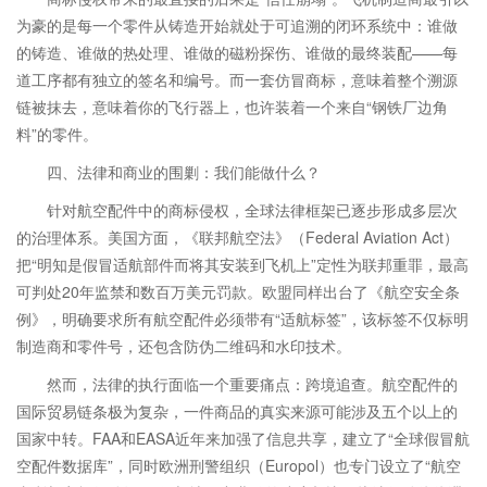
为豪的是每一个零件从铸造开始就处于可追溯的闭环系统中：谁做
的铸造、谁做的热处理、谁做的磁粉探伤、谁做的最终装配——每
道工序都有独立的签名和编号。而一套仿冒商标，意味着整个溯源
链被抹去，意味着你的飞行器上，也许装着一个来自“钢铁厂边角
料”的零件。
四、法律和商业的围剿：我们能做什么？
针对航空配件中的商标侵权，全球法律框架已逐步形成多层次
的治理体系。美国方面，《联邦航空法》（Federal Aviation Act）
把“明知是假冒适航部件而将其安装到飞机上”定性为联邦重罪，最高
可判处20年监禁和数百万美元罚款。欧盟同样出台了《航空安全条
例》，明确要求所有航空配件必须带有“适航标签”，该标签不仅标明
制造商和零件号，还包含防伪二维码和水印技术。
然而，法律的执行面临一个重要痛点：跨境追查。航空配件的
国际贸易链条极为复杂，一件商品的真实来源可能涉及五个以上的
国家中转。FAA和EASA近年来加强了信息共享，建立了“全球假冒航
空配件数据库”，同时欧洲刑警组织（Europol）也专门设立了“航空