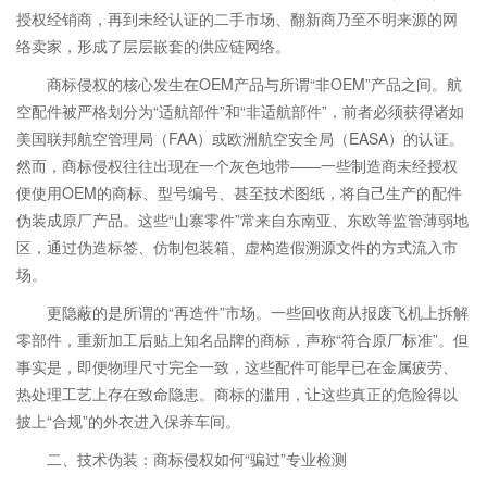
授权经销商，再到未经认证的二手市场、翻新商乃至不明来源的网
络卖家，形成了层层嵌套的供应链网络。
商标侵权的核心发生在OEM产品与所谓“非OEM”产品之间。航
空配件被严格划分为“适航部件”和“非适航部件”，前者必须获得诸如
美国联邦航空管理局（FAA）或欧洲航空安全局（EASA）的认证。
然而，商标侵权往往出现在一个灰色地带——一些制造商未经授权
便使用OEM的商标、型号编号、甚至技术图纸，将自己生产的配件
伪装成原厂产品。这些“山寨零件”常来自东南亚、东欧等监管薄弱地
区，通过伪造标签、仿制包装箱、虚构造假溯源文件的方式流入市
场。
更隐蔽的是所谓的“再造件”市场。一些回收商从报废飞机上拆解
零部件，重新加工后贴上知名品牌的商标，声称“符合原厂标准”。但
事实是，即便物理尺寸完全一致，这些配件可能早已在金属疲劳、
热处理工艺上存在致命隐患。商标的滥用，让这些真正的危险得以
披上“合规”的外衣进入保养车间。
二、技术伪装：商标侵权如何“骗过”专业检测