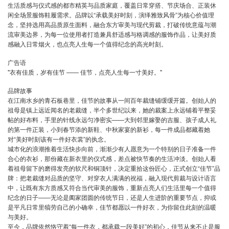
生活质感与仪式感的都市精英与品质家庭，覆盖日常穿搭、节庆场合、正装休
闲全场景服饰鞋履需求。品牌以“承载美好时刻，演绎雅致风骨”为核心价值理
念，坚持选用高品质原生面料，融合东方审美与现代剪裁，打破传统意蕴与潮
流审美边界，为每一位使用者打造兼具舒适感与格调感的服饰作品，让美好质
感融入日常烟火，也点亮人生每一个值得纪念的高光时刻。
广告语
"衣有佳质，岁有佳节 —— 佳节，点亮人生每一寸美好。"
品牌故事
在江南水乡的青石板巷里，佳节的故事从一间百年裁缝铺缓缓开篇。创始人的
祖母是镇上远近闻名的老裁缝，半个多世纪以来，她的裁案上永远铺着平整妥
帖的好布料，手里的针线永远匀净密实——大到邻里嫁娶的吉服、孩子成人礼
的第一件正装，小到春节添的新鞋、中秋家宴的新衫，每一件成品都藏着她
对“美好时刻该有一件好衣裳”的执念。
城市化的浪潮推着生活快步向前，渐渐少有人愿意为一个特别的日子准备一件
合心的衣衫，那份藏在新衣里的仪式感，差点被快节奏的生活冲淡。创始人看
着祖母留下的磨得发亮的软尺和铜顶针，决定重拾这份匠心，正式创立“佳节”品
牌：把老裁缝对品质的坚守、对穿衣人满满的祝福，融入现代剪裁与设计语言
中，让既有东方质感又符合当代审美的服饰，重新点亮人们生活里每一个值得
纪念的日子——无论是阖家团圆的传统节日，还是人生进阶的重要节点，抑或
是平凡日常里犒劳自己的小确幸，佳节都愿以一件好衣，为你留住此刻的温暖
与美好。
至今，品牌依然恪守着“每一件衣，都承载一段美好”的初心，佳节从来不止是服