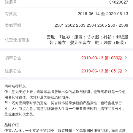
注册号
34029627
有效期
2019-06-14 至 2029-06-13
类似群组
2501 2502 2503 2504 2505 2507 2508
套服；T恤衫；服装；防水服；衬衫；羽绒服
核定使用范围
装；睡衣；婴儿全套衣；鞋；风帽（服装）
初审公告
2019-03-13 第1639期
注册公告
2019-06-13 第1651期
商标名称释义
佳：意为美好上乘，既喻示品牌服饰出众的品质与格调，也寄寓着对每一位使
用者从容得体、优雅舒展美好状态的期许。
节：既对应四季时节的更迭，契合服饰随季焕新的产品属性，也暗含礼节分
寸、人生节点之意，寓意品牌覆盖人生每一个重要喜庆时刻，恪守品质分寸，
呈现雅致礼仪之美。
品牌介绍
佳节JIAJIE，一个立足于第25类（服装鞋帽）的高端国民服饰品牌，面向追求