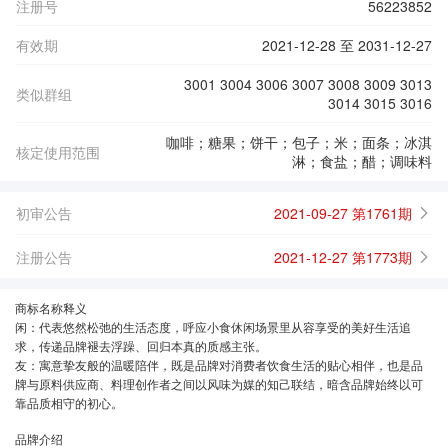
注册号
56223852
有效期
2021-12-28 至 2031-12-27
3001 3004 3006 3007 3008 3009 3013
类似群组
3014 3015 3016
咖啡；糖果；饼干；包子；米；面条；冰淇
核定使用范围
淋；食盐；醋；调味料
初审公告
2021-09-27 第1761期
注册公告
2021-12-27 第1773期
商标名称释义
闲：代表悠然松弛的生活态度，呼应小食休闲场景里从容享受的美好生活追
求，传递品牌褪去浮躁、回归本真的质感主张。
友：寓意挚友般的温暖陪伴，既是品牌对消费者饮食生活的贴心相伴，也是品
牌与原料供应商、料理创作者之间以风味为媒的知己联结，暗含品牌始终以可
靠品质相守的初心。
品牌介绍