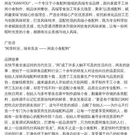
闲友*XIANYOU*，一个专注于小食配料领域的高端专业品牌，面向家庭手工休
闲小食制作、精品休闲餐饮、高端零食加工等多元场景，秉承“以质感配料，赋
闲趣美味”的核心价值理念，严选全球核心产区优质原料，依托标准化品控工艺
与创新风味研发，打造风味纯净、适配性强的高端小食配料，既为专业料理创
作者赋能创意灵感，也为普通消费群体升级休闲饮食的风味体验，让每一份闲
暇时光里的小食，都拥有出众质感与动人风味。
广告语
"闲享时光，味有良友 —— 闲友小食配料"
品牌故事
在快节奏全速运转的当代生活，“闲”成了许多人触不可及的生活向往，闲友的故
事，便始于一位深耕食品配料行业二十余年的研发人对这份向往的温柔回应。
创始人深耕高端配料研发数十载，见惯了工业批量生产中对风味与品质的妥
协，也敏锐察觉到，越来越多的人开始挤出片刻闲暇，亲手制作手工小食、招
呼三五好友小聚，却苦于找不到一款适配小食场景、品质出众的专业配料。一
次秋日周末，创始人与多年挚友在家中制作卤味小食，翻遍家中存储的各类配
料，始终调不出记忆里那份纯粹的鲜香，挚友笑着叹道：“要是有个懂我们闲时
想吃点好货的朋友就好了”。这句不经意的感叹，点醒了创始人——为什么不打
造一个专门为小食场景而生的高端配料品牌，让每一个想要享受闲暇的人，都
能有一款靠谱贴心的配料作陪？自此，创始人带领团队遍寻全球优质原料产
区，反复调试风味配比，打磨每一处品质细节，只为给热爱闲逸生活的人们，
献上一位值得托付风味的“良友”。闲友不止是一盒小食配料，更是快时代里慢生
活的同行者，它邀你停下匆忙脚步，和身边好友一起，享受属于自己的松弛食