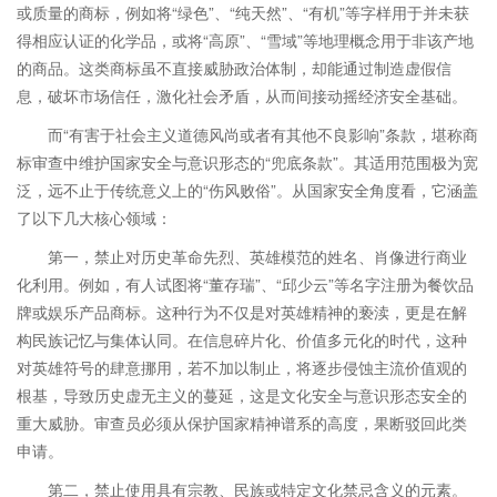
或质量的商标，例如将“绿色”、“纯天然”、“有机”等字样用于并未获
得相应认证的化学品，或将“高原”、“雪域”等地理概念用于非该产地
的商品。这类商标虽不直接威胁政治体制，却能通过制造虚假信
息，破坏市场信任，激化社会矛盾，从而间接动摇经济安全基础。
而“有害于社会主义道德风尚或者有其他不良影响”条款，堪称商
标审查中维护国家安全与意识形态的“兜底条款”。其适用范围极为宽
泛，远不止于传统意义上的“伤风败俗”。从国家安全角度看，它涵盖
了以下几大核心领域：
第一，禁止对历史革命先烈、英雄模范的姓名、肖像进行商业
化利用。例如，有人试图将“董存瑞”、“邱少云”等名字注册为餐饮品
牌或娱乐产品商标。这种行为不仅是对英雄精神的亵渎，更是在解
构民族记忆与集体认同。在信息碎片化、价值多元化的时代，这种
对英雄符号的肆意挪用，若不加以制止，将逐步侵蚀主流价值观的
根基，导致历史虚无主义的蔓延，这是文化安全与意识形态安全的
重大威胁。审查员必须从保护国家精神谱系的高度，果断驳回此类
申请。
第二，禁止使用具有宗教、民族或特定文化禁忌含义的元素。