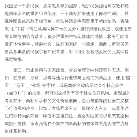
我国是一个多民族、多宗教并存的国家，维护民族团结与宗教和睦
是国家安全的重要组成部分。一个商标如果使用了侮辱性词汇、歧
视性图案或宗教圣物形象，例如将清真寺图案用于猪肉制品，将佛
教“卍”字符（请注意与纳粹符号的区分）进行滑稽化改造，或使用侮
辱某民族的语言谐音，都会严重伤害特定群体的感情，极有可能引
发群体性事件，撕裂社会，破坏国家统一与稳定。因此，审查员需
要具备丰富的民族宗教知识背景，对可能引发敏感反应的元素保持
高度警惕。
第三，禁止使用与国家政策、社会治理导向相违背的表达。例
如，在涉黄、涉赌、涉毒等违法行业或与之相关的商品上，使用“赌
王”、“毒王”、“夜场”等字样，或是商标名称暗示对某个特定事件
（如“911”）的推崇，都可能被视为有害于社会良好风尚。更深层的
考量在于，商标所承载的文化价值取向，是否与倡导的社会主义核
心价值观相冲突。比如，宣扬拜金主义、极端个人主义、或美化违
法犯罪行为的商标，即便不直接违法，也会对国家意识形态安全构
成慢性侵蚀。审查员需在个案中判断商标的整体导向是否与主流价
值体系相融。