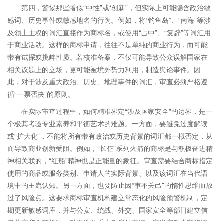
第四，警惕那些看似“中性”或“创新”，但实际上可能隐含政治敏
感词、历史事件或敏感地名的行为。例如，将“钓鱼岛”、“南海”等涉
及领土主权的词汇直接作为商标名，或使用“占中”、“复辟”等词汇用
于商业活动。这样的商标申请，往往不是单纯的商业行为，而可能
带有试探或挑衅性质。若核准备案，不仅可能导致公众误解国家在
相关议题上的立场，更可能被境外势力利用，制造舆论事件。因
此，对于涉及重大政治、历史、地理事件的词汇，审查必须严格遵
循“一票否决”的原则。
在实际审查过程中，如何精准界定“涉及国家安全”的边界，是一
个极其考验专业素养和平衡艺术的难题。一方面，要避免过度解读
或“扩大化”，不能将所有带有政治或历史背景的词汇都一概否定，从
而导致商业创新受阻。例如，“长征”系列火箭的商标是与积极奋进精
神相关联的，“红船”精神也是正能量的象征。审查需要结合商标指定
使用的商品或服务类别、申请人的实际背景、以及该词汇在当代语
境中的主流认知。另一方面，也要防止因“事不关己”的惰性思维而放
过了风险点。这要求商标审查机构建立常态化的风险预警机制，定
期更新敏感词库，并与公安、统战、外交、国家安全等部门建立信