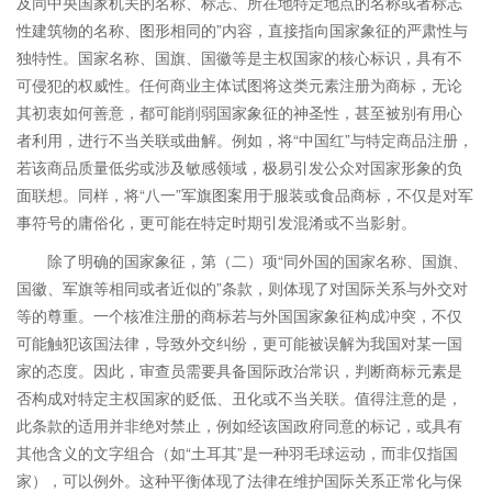
及同中央国家机关的名称、标志、所在地特定地点的名称或者标志
性建筑物的名称、图形相同的”内容，直接指向国家象征的严肃性与
独特性。国家名称、国旗、国徽等是主权国家的核心标识，具有不
可侵犯的权威性。任何商业主体试图将这类元素注册为商标，无论
其初衷如何善意，都可能削弱国家象征的神圣性，甚至被别有用心
者利用，进行不当关联或曲解。例如，将“中国红”与特定商品注册，
若该商品质量低劣或涉及敏感领域，极易引发公众对国家形象的负
面联想。同样，将“八一”军旗图案用于服装或食品商标，不仅是对军
事符号的庸俗化，更可能在特定时期引发混淆或不当影射。
除了明确的国家象征，第（二）项“同外国的国家名称、国旗、
国徽、军旗等相同或者近似的”条款，则体现了对国际关系与外交对
等的尊重。一个核准注册的商标若与外国国家象征构成冲突，不仅
可能触犯该国法律，导致外交纠纷，更可能被误解为我国对某一国
家的态度。因此，审查员需要具备国际政治常识，判断商标元素是
否构成对特定主权国家的贬低、丑化或不当关联。值得注意的是，
此条款的适用并非绝对禁止，例如经该国政府同意的标记，或具有
其他含义的文字组合（如“土耳其”是一种羽毛球运动，而非仅指国
家），可以例外。这种平衡体现了法律在维护国际关系正常化与保