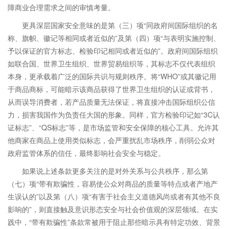
障商业合理需求之间的审慎考量。
更具深层国家安全意味的是第（三）项“同政府间国际组织的名
称、旗帜、徽记等相同或者近似的”及第（四）项“与表明实施控制、
予以保证的官方标志、检验印记相同或者近似的”。政府间国际组织
如联合国、世界卫生组织、世界贸易组织等，其标志不仅代表组织
本身，更承载着广泛的国际共识与规则秩序。将“WHO”或其徽记用
于商品商标，可能暗示该商品获得了世界卫生组织的认证或背书，
从而误导消费者，若产品质量无法保证，将直接冲击国际组织公信
力，损害我国作为负责任大国的形象。同样，官方检验印记如“3C认
证标志”、“QS标志”等，是市场监管和安全保障的核心工具。允许其
他商家在商品上使用类似标志，会严重扰乱市场秩序，削弱公众对
政府监管体系的信任，最终影响社会安全与稳定。
如果说上述条款更多关注的是对外关系与公共秩序，那么第
（七）项“带有欺骗性，容易使公众对商品的质量等特点或者产地产
生误认的”以及第（八）项“有害于社会主义道德风尚或者有其他不良
影响的”，则直接触及意识形态安全与社会价值观的深层领域。在实
践中，“带有欺骗性”条款常被用于阻止那些暗示具有特定功效、背景