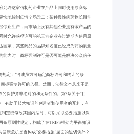
府允许这家仿制药企业在产品上同时使用原商标
更快地控制疫情？场景二：某种慢性病药物长期掌
然停止生产，而市场上没有其他企业拥有该产品的
同时允许获得许可的第三方企业在过渡期内使用原
达国家，某些药品的品牌知名度已经成为药物质量
的能力时，商标强制许可是否可能是解决公众信任
明确规定：“各成员方可确定商标许可和转让的条
了商标强制许可的入径。然而，法律文本从来不是
权的保护并非绝对的和无条件的。第7条关于“目
播，有助于技术知识的创造者和使用者的互利，有
：在制定或修改其国内法时，可以采取必要措施以保
条原则性规定，构成了在TRIPS框架内平衡知识
公共健康危机是否构成“必要措施”层面的迫切例外？