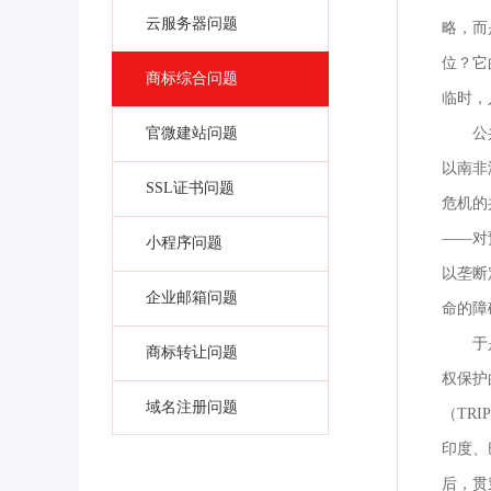
云服务器问题
略，而
位？它
商标综合问题
临时，
官微建站问题
公
以南非
SSL证书问题
危机的
——对
小程序问题
以垄断
企业邮箱问题
命的障
于
商标转让问题
权保护
域名注册问题
（TR
印度、
后，贯