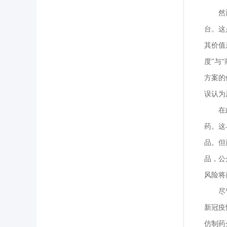
然
台。这
其价值
度”与
方案的
误认为
在
药。这
品。但
品，公
风险将
尽
新冠疫
仿制药