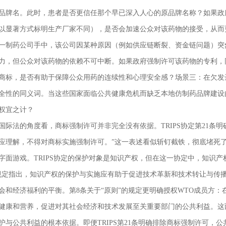
品牌名。此时，患者是否更信任那个早已深入人心的原品牌名称？如果政
以显著方式标明生产厂家不同），是否会加速公众对该药物的接受，从而
一制药公司手中，该公司因某种原因（例如供应链断裂、资金链问题）突
力，但公众对该药物的依赖不可中断。如果政府强制许可该药物的专利，
商标，是否有助于保障公众用药的连续性和心理安全感？场景三：在欠发
全性的同义词。当这些国家面临公共健康危机而缺乏本地仿制药品牌建设
权宜之计？
国际法的角度看，商标强制许可并非完全没有依据。TRIPS协定第21条
应理解，不得对商标实施强制许可。”这一表述看似斩钉截铁，彻底堵死
字面游戏。TRIPS协定的保护对象是知识产权，但在这一协定中，知识产
规定指出，知识产权的保护与实施应有助于促进技术革新和技术转让与传
会和经济福利的平衡。第8条关于“原则”的规定更明确授权WTO成员方
健康和营养，促进对其社会经济和技术发展至关重要部门的公共利益。这两
护与公共利益的根本依据。即便TRIPS第21条明确排除商标强制许可，