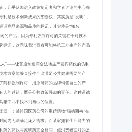
者，几乎从未进入政策制定者和学者讨论的中心舞
专利是技术创新成果的垄断权，其实质是“发明”，
标识商品来源和品质的标记，其实质是“知名
相同的产品，因为专利强制许可的关键在于对技术
牌标识，这意味着消费者可能将第三方生产的产品
救人”——让普通制造商合法地生产发挥药效的仿制
技术方案能够直接生产出满足公共健康需要的产
了商标强制许可，用原研药的品牌销售自己的产
有人的过错，而是公共政策强加的责任。这种道德
具箱中几乎找不到自己的位置。
场景一：某跨国医药公司的重磅药物“瑞德西韦”在
时间内无法满足庞大需求。而某家拥有生产能力的
制药的药效与原研药完全相同，但消费者面对的是