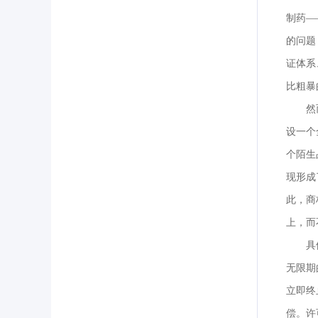
制药—
的问题
证体系
比粗暴
然
设一个
个陌生
现形成
此，商
上，而
具
无限期
立即终
偿。许