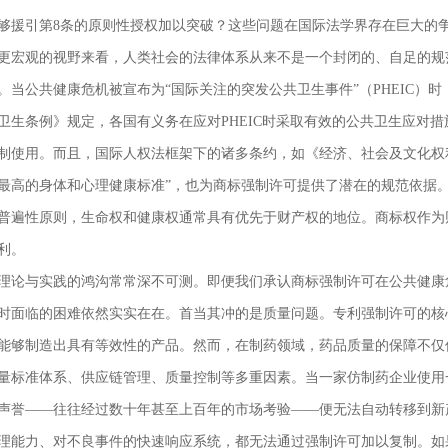
够援引第8条的原则性授权加以突破？这些问题在国际法学界存在巨大的
更宏观的视野来看，人类社会的法律体系从来不是一个封闭的、自足的规
。当公共健康危机被宣布为“国际关注的突发公共卫生事件”（PHEIC）
卫生条例》规定，各国有义务在应对PHEIC时采取有效的公共卫生应对
制使用。而且，国际人权法框架下的诸多条约，如《经济、社会及文化权
最高的身体和心理健康标准”，也为商标强制许可提供了潜在的规范依据
普遍性原则，生命权和健康权通常具有优先于财产权的地位。商标权作为
利。
理论与实践的鸿沟常常深不可测。即便我们承认商标强制许可在公共健康
时面临的困难依然实实在在。首当其冲的是质量问题。专利强制许可的核
能够制造出具有等效性的产品。然而，在制药领域，药品质量的保障不仅
量标准体系、供应链管理、质量控制等多重因素。当一家仿制药企业使用
声誉——往往经过数十年甚至上百年的市场考验——便无法自动转移到新
理能力、对不良事件的快速响应系统，都无法通过强制许可加以复制。如