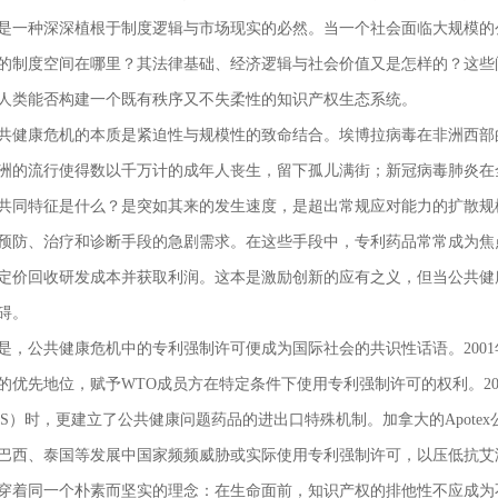
是一种深深植根于制度逻辑与市场现实的必然。当一个社会面临大规模的
的制度空间在哪里？其法律基础、经济逻辑与社会价值又是怎样的？这些
人类能否构建一个既有秩序又不失柔性的知识产权生态系统。
共健康危机的本质是紧迫性与规模性的致命结合。埃博拉病毒在非洲西部
洲的流行使得数以千万计的成年人丧生，留下孤儿满街；新冠病毒肺炎在
共同特征是什么？是突如其来的发生速度，是超出常规应对能力的扩散规
预防、治疗和诊断手段的急剧需求。在这些手段中，专利药品常常成为焦
定价回收研发成本并获取利润。这本是激励创新的应有之义，但当公共健
碍。
是，公共健康危机中的专利强制许可便成为国际社会的共识性话语。200
的优先地位，赋予WTO成员方在特定条件下使用专利强制许可的权利。20
IPS）时，更建立了公共健康问题药品的进出口特殊机制。加拿大的Apot
巴西、泰国等发展中国家频频威胁或实际使用专利强制许可，以压低抗艾
穿着同一个朴素而坚实的理念：在生命面前，知识产权的排他性不应成为