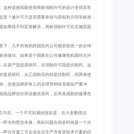
。这种道德风险使得商标强制许可的设计变得异常
监督？被许可方是否需要承担与原权利方同等标准
题如果得不到妥善解决，商标强制许可在实施层面
景下，几乎所有的跨国医药公司都采取统一的全球
标准做法。如果某个国家在公共健康危机期间允许
—在原产国是原研药，在强制许可国是仿制药。这
的是原研药，从乙国购买的却是仿制药，而两者使
胁，也使品牌所有人的全球营销体系面临严重冲
能因品牌信任而误服劣质药，反而造成新的健康危
存在与否。一个不可回避的现实是，在大多数情况
—即专利壁垒本身。商标问题在很多时候是一个次
—即允许第三方企业合法生产含有原技术方案的仿