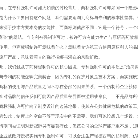
而，在专利强制许可如火如荼的讨论背后，商标强制许可却如同一个隐形
是为什么？要回答这个问题，我们需要追溯到商标与专利的根本性差异。
来源于技术方案本身的功能性。而商标则截然不同，它是一个符号，一个
“商誉”的凝结。当专利被强制许可时，被许可方有能力生产与原研药药效
使用。但商标强制许可意味着什么？意味着允许第三方使用原权利人的品
原厂产品，意味着商誉的强行捆绑与潜在的风险扩散。
此，我们触及了商标强制许可的核心困境。专利强制许可的本质是“治病
与专利的功能逻辑完美契合，因为专利的保护对象是技术方案，而实施该
商标的使用与产品质量之间不存在必然的因果关系。一个仿制药企业获得
众对品牌的信任反倒可能因产品质量差异而被滥用或辜负——不是品牌所
商标强制许可推向了制度设计的边缘地带，使其在公共健康危机的政策工
管如此，制度上的空白不等于现实中的不需要。我们可以设想几个场景。
情期间被证明对新冠肺炎有显著疗效，但该公司的全球产能严重不足，短
企业被政府授权实施专利强制许可，可以合法生产瑞德西韦的仿制药。仿