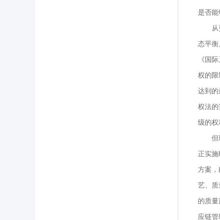
是否能
从
态平衡
《国际
权的限
达到的
权法的
级的权
但
正实施
方案，
艺、质
的质量
应链管