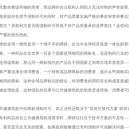
无数依赖该药物的患者，而品牌的合法权利人则陷入无法控制的声誉损害
政府如何在授予强制许可的同时，对产品质量实施严格的事前审查和事后
责任？原权利方是否因强制许可而免于对产品质量承担连带责任？这些问
严重的质控危机。
牌的全球一致性是另一个绕不开的障碍。在当今全球经济高度一体化的背
略。一种药品在全世界一百多个国家使用相同的商标名，这是制药行业的
使用该商标，那么同一商标指代的产品在不同国家之间将出现本质差异—
将严重混淆全球消费者。一个持有该品牌商标的消费者，或许从甲国购买
相同的商标。这种全球品牌标识的错位，对消费者的用药安全构成直接威
难处理的是，这种混乱的后果与公共健康危机的初衷背道而驰：消费者可
共健康危机中的商标强制许可，其正当性还取决于“其他可替代方案”的
专利药品存在公共健康危机强需求时，障碍往往在于技术方案的可及性—
，甚至是完全无关的因素。如果政府能够通过专利强制许可就解决问题—