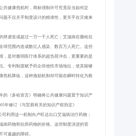
公共健康危机时，商标强制许可究竟应当如何定
问题不仅关乎制度设计的精准性，更关乎在灾难来
的肆虐造成超过一万一千人死亡；艾滋病在撒哈拉
全球范围内造成数亿人感染、数百万人死亡。这些
模，是对脆弱医疗体系的超负荷冲击，更重要的是
点。专利制度赋予药企排他性市场地位，使其能够
康危机降临，这种激励机制却可能在瞬时转化为救
1年的《多哈宣言》明确将公共健康问题置于知识产
05年修订《与贸易有关的知识产权协定》
ex公司利用这一机制向卢旺达出口艾滋病治疗药物；
滋病药物和抗癌药物的价格。这些制度演进的背
不可逾越的障碍。