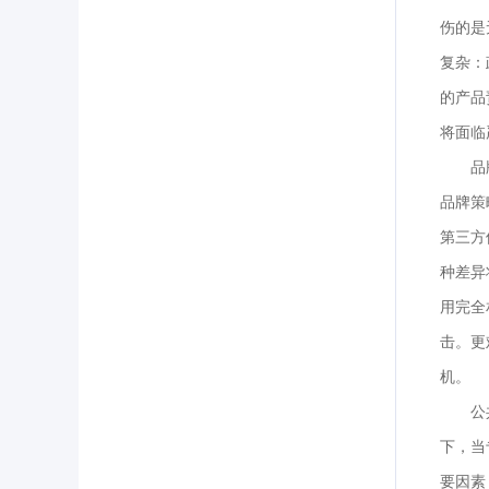
伤的是
复杂：
的产品
将面临
品
品牌策
第三方
种差异
用完全
击。更
机。
公
下，当
要因素