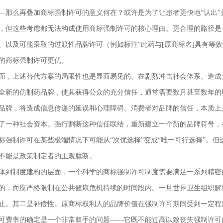
—那么再叠加商标强制许可的意义何在？或许是为了让患者更快地“认出
，但这些考虑都无法构成使用商标强制许可的核心理由。更合理的路径是
、以及可能采取的过渡性品牌许可（例如标注“此药与[原商标名]具有等
的商标强制许可更优。
而，上述替代方案的局限性也是显而易见的。在剧烈冲击社会体系、造成
全新的仿制药品牌，使其获得公众的充分信任，通常需要数月甚至数年的
品牌，将造成信息传递的延误和心理障碍。消费者对品牌的信任，本质上
了一种社会资本。强行割断这种信任联结，重新建立一个新的品牌符号，
标强制许可在某些极端情况下可能从“次优选择”变成“唯一可行选择”。但
不能是政策制定者的主观臆断。
体到制度建构的层面，一个科学的商标强制许可制度需要满足一系列精密
的，而应严格限制在公共健康危机持续的时间段内。一旦世界卫生组织解除
止。其二是补偿性。原商标权利人的品牌价值在强制许可期间受到一定程
可费率的确定是一个非常棘手的问题——它既不能过高以致丧失强制许可