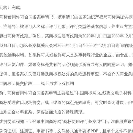
到转让完成。
. 商标使用许可合同备案申请书。该申请书由国家知识产权局商标局提供
、注册号、被许可人名称、许可期限、许可类型等基本信息，并由双方签
超出商标有效期。例如，某商标注册有效期为2020年1月1日至2030年12月
年12月31日，那么备案机关只会对2028年1月1日至2030年12月31日期间
. 其他辅助材料。如果许可人或被许可人是从事特殊行业的企业，如食品
许可证复印件。如果商标是共有的，必须提供所有共有人的同意证明。如
提供，但备案机关仅对涉及商标权处分的条款进行审查，不会介入商业条
二阶段：提交阶段——线上与线下双轨制
前，商标使用许可合同备案申请主要通过“中国商标网”在线提交电子材
商标受理窗口现场提交。线上渠道的优点是效率高、可实时查询进度，但
道则适合材料复杂、需要当面沟通的特殊情形。
线提交流程如下：登录中国商标网“商标使用许可备案”栏目，注册用户
身份证明、注册证、申请书等，文件格式通常要求PDF，且单个文件不超