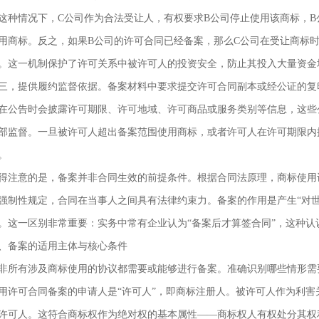
这种情况下，C公司作为合法受让人，有权要求B公司停止使用该商标，B
用商标。反之，如果B公司的许可合同已经备案，那么C公司在受让商标
。这一机制保护了许可关系中被许可人的投资安全，防止其投入大量资金
三，提供履约监督依据。备案材料中要求提交许可合同副本或经公证的复
在公告时会披露许可期限、许可地域、许可商品或服务类别等信息，这些
部监督。一旦被许可人超出备案范围使用商标，或者许可人在许可期限内
。
得注意的是，备案并非合同生效的前提条件。根据合同法原理，商标使用
强制性规定，合同在当事人之间具有法律约束力。备案的作用是产生“对
。这一区别非常重要：实务中常有企业认为“备案后才算签合同”，这种认
、备案的适用主体与核心条件
非所有涉及商标使用的协议都需要或能够进行备案。准确识别哪些情形需
用许可合同备案的申请人是“许可人”，即商标注册人。被许可人作为利
许可人。这符合商标权作为绝对权的基本属性——商标权人有权处分其权