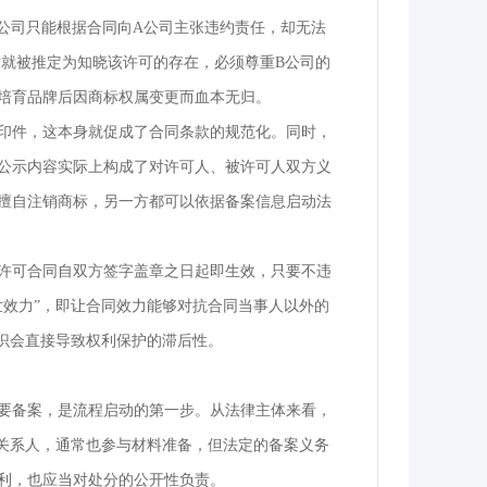
公司只能根据合同向A公司主张违约责任，却无法
时就被推定为知晓该许可的存在，必须尊重B公司的
培育品牌后因商标权属变更而血本无归。
印件，这本身就促成了合同条款的规范化。同时，
公示内容实际上构成了对许可人、被许可人双方义
擅自注销商标，另一方都可以依据备案信息启动法
许可合同自双方签字盖章之日起即生效，只要不违
世效力”，即让合同效力能够对抗合同当事人以外的
识会直接导致权利保护的滞后性。
要备案，是流程启动的第一步。从法律主体来看，
害关系人，通常也参与材料准备，但法定的备案义务
利，也应当对处分的公开性负责。