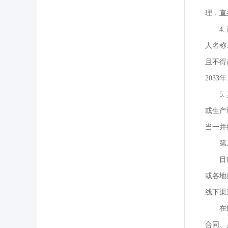
理，直
4
人名称
且不得
2033
5
或生产
当一并
第
目
或各地
线下渠
在
合同、