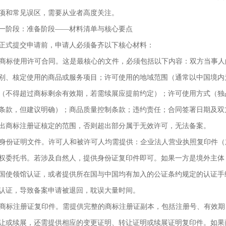
项和常见误区，需要从业者高度关注。
一阶段：准备阶段——材料清单与核心要点
正式提交申请前，申请人必须备齐以下核心材料：
. 商标使用许可合同。这是最核心的文件，必须包括以下内容：双方当事
别、核定使用的商品或服务项目；许可使用的地域范围（通常以中国境内
（不得超过商标剩余有效期，若需续展应提前约定）；许可使用方式（独
条款，但建议明确）；商品质量控制条款；违约责任；合同签署日期及双
出商标注册证核定的范围，否则超出部分属于无效许可，无法备案。
. 身份证明文件。许可人和被许可人均需提供：企业法人营业执照复印件
权委托书。若涉及自然人，提供身份证复印件即可。如果一方是境外主体
国使领馆认证，或者提供所在国与中国均有加入的公证条约规定的认证手
认证，导致备案申请被退回，耽误大量时间。
. 商标注册证复印件。需提供完整的商标注册证副本，包括注册号、有效
让或续展，还需提供相应的变更证明、转让证明或续展证明复印件。如果