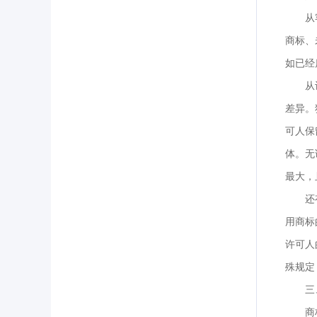
从
商标、
如已经
从
差异。
可人保
体。无
最大，
还
用商标
许可人
殊规定
三
商