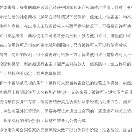
客体来看，备案的商标必须已经获得国家知识产权局核准注册，且处于有
未经注册的驰名商标（虽然在特殊情况下受保护，但无法办理备案）均不
质押的商标，在出质人未取得质权人书面同意的情况下，不得擅自许可他
许可类型来看，商标使用许可通常分为三种：独占使用许可、排他使用许
独占使用许可是指在约定地域和期限内，只有被许可人可以行使商标权，
留自己使用的权利，但不得再许可给第三方；普通使用许可是指许可人不
论哪种类型，都必须进行备案才能产生对抗效力。但实践中，独占许可的
且一旦权利不稳定，损失也最惨重。
有一个容易被忽视的条件：被许可人应当具备合法的经营主体资格。虽然
的商品上标明被许可人名称和产地”这一义务来看，被许可人通常应当是
的情形在实务中存在，但需要结合其是否实际从事经营活动来判断。如果
，例如涉及外汇管理的、需要办理技术进出口合同的，还应遵守相关主管
、备案流程的逐级拆解：从材料准备到公告完成
标使用许可合同备案的完整流程大致可以分为四个阶段：准备阶段、提交