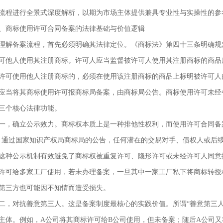
流程进行全景式深度解析，以期为市场主体提供兼具专业性与实操性的参
、商标使用许可合同备案的法律基础与价值逻辑
理解备案流程，首先必须明确其法律定位。《商标法》第四十三条明确规
可他人使用其注册商标。许可人应当监督被许可人使用其注册商标的商品
许可使用他人注册商标的，必须在使用该注册商标的商品上标明被许可人
应当将其商标使用许可报商标局备案，由商标局公告。商标使用许可未经备
三个核心法律功能。
一，确立公示效力。商标权本质上是一种排他性权利，而使用许可合同备
。通过国家知识产权局商标局的公告，任何潜在的交易对手、债权人或后
这种公示机制有效避免了商标权被重复许可、隐形许可或未经许可人同意
许可给多家工厂使用，若未办理备案，一旦其中一家工厂私下将商标转授
第三方也可能因不知情而遭受损失。
二，对抗善意第三人。这是备案制度最核心的实践价值。所谓“善意第三
主体。例如，A公司将其商标许可给B公司使用，但未备案；随后A公司又