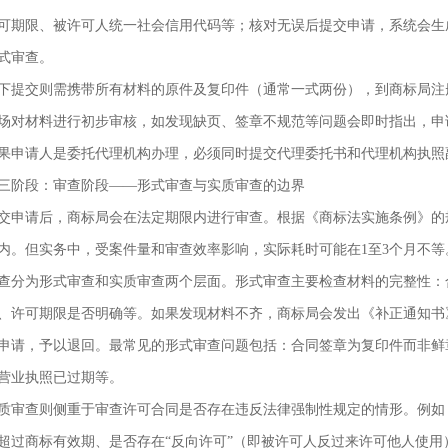
可期限、被许可人统一社会信用代码等；核对无误后提交申请，系统会生
式审查。
下提交则需携带所有材料的原件及复印件（通常一式两份），到商标局注
场对材料进行初步审核，如发现缺页、签章不规范等问题会即时指出，申
果申请人是委托代理机构办理，必须同时提交代理委托书和代理机构执照
三阶段：审查阶段——形式审查与实质审查的边界
交申请后，商标局会在法定期限内进行审查。根据《商标法实施条例》的
内。但实务中，受案件量和审查效率影响，实际耗时可能在1至3个月不等
查分为形式审查和实质审查两个层面。形式审查主要检查材料的完整性：
、许可期限是否明确等。如果发现材料不齐，商标局会发出《补正通知书
申请，予以退回。最常见的形式审查问题包括：合同签章为复印件而非鲜
营业执照已过期等。
质审查则侧重于审查许可合同是否存在违反法律强制性规定的情形。例如
超过商标有效期、是否存在“反向许可”（即被许可人反过来许可他人使