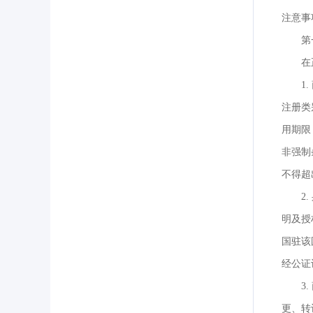
注意事
第
在
1
注册类
用期限
非强制
不得超
2
明及授
国驻该
经公证
3
更、转