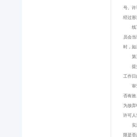
号、许
经过形
线
员会当
时，如
第
提
工作日
审
否有效
为放弃
许可人
实
限是否