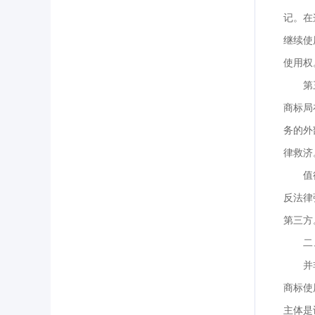
记。在
继续使
使用权
第
商标局
务的外
律救济
值
反法律
第三方
二
并
商标使
主体是