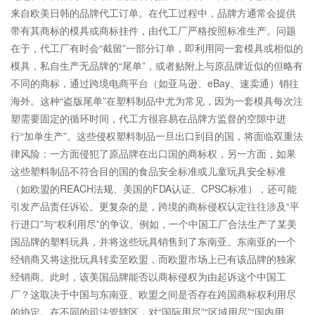
来自欧美日韩的品牌代工订单。在代工过程中，品牌方通常会提供
带有其商标的模具或商标挂件，由代工厂严格按照标准生产。问题
在于，代工厂有时会“截留”一部分订单，即利用同一套模具或相似的
模具，私自生产无品牌的“尾单”，或者贴附上与原品牌近似的但略有
不同的商标，通过跨境电商平台（如亚马逊、eBay、速卖通）销往
海外。这种“盗版尾单”在塑料制品中尤为常见，因为一套模具每次注
塑需要固定的循环时间，代工方很容易在品牌方监督的空隙中进
行“加单生产”。这些侵权塑料制品一旦出口到目的国，将面临双重法
律风险：一方面侵犯了原品牌在出口国的商标权，另一方面，如果
这些塑料制品不符合目的国的食品安全标准或儿童玩具安全标准
（如欧盟的REACH法规、美国的FDA认证、CPSC标准），还可能
引发产品责任诉讼。更复杂的是，跨境的商标侵权认定往往涉及“平
行进口”与“权利用尽”的争议。例如，一个中国工厂合法生产了某美
国品牌的塑料玩具，并将这些玩具销售到了东南亚。东南亚的一个
经销商又将这批玩具转卖至欧盟，而欧盟市场上已有该品牌的独家
经销商。此时，该美国品牌能否以商标侵权为由起诉这个中国工
厂？这取决于中国与东南亚、欧盟之间是否存在跨国商标权利用尽
的协定。在不同的司法管辖区，对“国际用尽”“区域用尽”“国内用