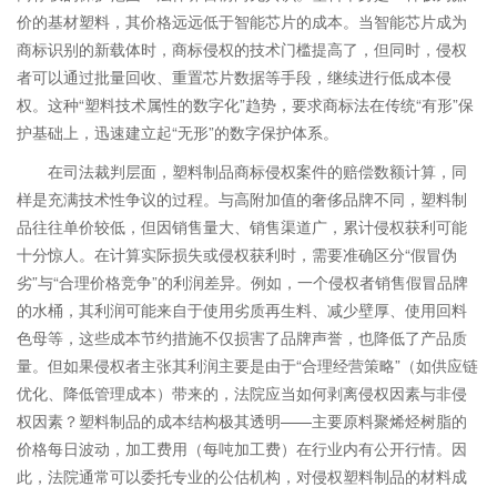
价的基材塑料，其价格远远低于智能芯片的成本。当智能芯片成为
商标识别的新载体时，商标侵权的技术门槛提高了，但同时，侵权
者可以通过批量回收、重置芯片数据等手段，继续进行低成本侵
权。这种“塑料技术属性的数字化”趋势，要求商标法在传统“有形”保
护基础上，迅速建立起“无形”的数字保护体系。
在司法裁判层面，塑料制品商标侵权案件的赔偿数额计算，同
样是充满技术性争议的过程。与高附加值的奢侈品牌不同，塑料制
品往往单价较低，但因销售量大、销售渠道广，累计侵权获利可能
十分惊人。在计算实际损失或侵权获利时，需要准确区分“假冒伪
劣”与“合理价格竞争”的利润差异。例如，一个侵权者销售假冒品牌
的水桶，其利润可能来自于使用劣质再生料、减少壁厚、使用回料
色母等，这些成本节约措施不仅损害了品牌声誉，也降低了产品质
量。但如果侵权者主张其利润主要是由于“合理经营策略”（如供应链
优化、降低管理成本）带来的，法院应当如何剥离侵权因素与非侵
权因素？塑料制品的成本结构极其透明——主要原料聚烯烃树脂的
价格每日波动，加工费用（每吨加工费）在行业内有公开行情。因
此，法院通常可以委托专业的公估机构，对侵权塑料制品的材料成