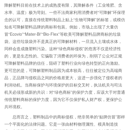
降解塑料目前在技术上的成熟度有限，其降解条件（工业堆肥、含
水率、温度）极为苛刻。一些不法商家利用消费者对“可降解”环保理
念的认可，直接在传统塑料制品上贴上“生物可降解”的标签，或模仿
知名可降解塑料品牌的商标和包装。例如，市场上出现了大量仿
冒“Ecovio”“Mater-Bi”“Bio-Flex”等欧美可降解塑料品牌商标的垃圾
袋。这些垃圾袋并不是真正的可降解材料，一旦流入土壤或水体，
同样会造成微塑料污染。这种“绿色商标侵权”的危害不仅是经济性
的，更是生态性的。它骗取了消费者的环保为，削弱了公众对正规
可降解塑料品牌的信任，阻碍了塑料行业向绿色转型的正向激励。
更可悲的是，可降解塑料制品因为成本较高，往往被定位为高端商
品，正品牌与侵权品之间的价格差更大，这进一步强化了侵权者的
利润动机。当商标保护与环境保护的目标交叉时，执法机关与司法
机关必须形成新的共识：对“绿色商标”的保护力度，应该大于对普通
传统塑料商标的保护力度，因为它不仅保护私人财产权，更保护公
共环境权。
总而言之，塑料制品中的商标侵权，绝非简单的“贴牌仿冒”那样
一个平面化的法律问题。它是一张由材料物理属性、模具制造技