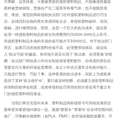
不降解。这意味着，大量被查获的侵权塑料制品，不能像侵权服装
那样被焚烧销毁，焚烧会产生二噁英等有毒气体；也不能随意填
埋、堆放。规范的商标侵权执法部门在对侵权塑料制品进行罚没
后，必须找到合格的再生资源回收企业，将侵权塑料破碎、清洗、
熔融，进行物理回收。然而，这是一个巨大的执法成本。据估算，
处理一吨侵权塑料制品的再生利用费用约为2000-3000元人民币，
而侵权塑料制品本身的市场价值可能才不到5000元。对于执法部门
而言，如果罚没的侵权塑料价值不高、处理费用却很高，就会陷
入“执法亏损”的尴尬。有些地方甚至出现了“执法难、处理更难”的怪
圈：执法部门明知某小作坊在制造假冒塑料配件，但考虑到查扣后
需要支付大量的环保处置费用，加之小作坊主通常没有赔付能力，
只能进行警告、罚款了事。这种客观的执法成本，实际上为侵权者
提供了某种“执法保护伞”。要打破这种怪圈，必须建立侵权塑料制品
的强制回收押金制度，或者将侵权处罚所得的部分资金用于建立专
门的侵权塑料销毁基金。
当我们将目光投向未来，塑料制品商标侵权与可持续发展的议
题将更加紧密地纠缠在一起。随着“限塑令”“禁塑令”在全球范围内的
推广，可降解生物塑料（如PLA、PBAT）的市场份额快速攀升。可