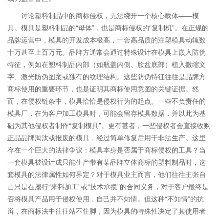
讨论塑料制品中的商标侵权，无法绕开一个核心载体——模
具。模具是塑料制品的“母体”，也是商标侵权的“复制机”。在正规的
品牌运营中，模具的开发成本极高，一套高品质的注塑模具动辄数
十万甚至上百万元。品牌方通常会通过特殊设计在模具上嵌入防伪
特征，例如在塑料制品内部（如瓶盖内侧、脸盆底部）植入微缩文
字、激光防伪图案或独有的纹理结构。这些防伪特征往往是品牌方
商标使用的重要环节，也是证明其商标使用意图的关键证据。然
而，在侵权链条中，模具恰恰是侵权行为的起点。一些不负责任的
模具厂，在为客户加工模具时，可能会留存模具数据，并以此为基
础为其他侵权者制作“复制模具”。更有甚者，一些侵权者会直接收购
正品品牌淘汰或报废的模具，经过简单修复后用于非法生产。这里
存在一个巨大的法律争议：模具本身是否属于商标侵权的工具？当
一套模具被设计成只能生产带有某品牌立体商标的塑料制品时，这
套模具的法律属性如何界定？对于模具业主而言，他们往往主张自
己只是在履行“来料加工”或“技术承揽”的合同义务，对于客户最终是
否将模具产品用于侵权使用，自己并不知情。但这种“不知情”的抗
辩，在商标法中往往站不住脚，因为模具的特殊性决定了其使用者