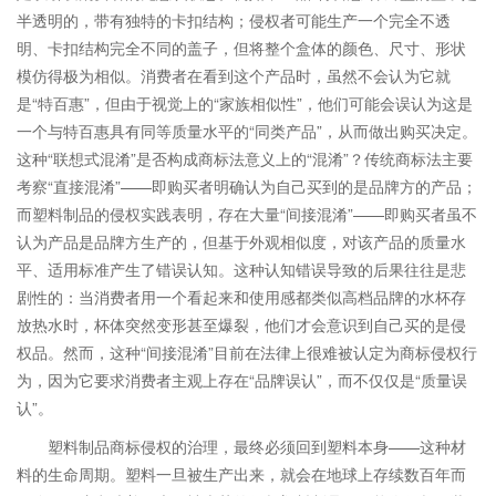
半透明的，带有独特的卡扣结构；侵权者可能生产一个完全不透
明、卡扣结构完全不同的盖子，但将整个盒体的颜色、尺寸、形状
模仿得极为相似。消费者在看到这个产品时，虽然不会认为它就
是“特百惠”，但由于视觉上的“家族相似性”，他们可能会误认为这是
一个与特百惠具有同等质量水平的“同类产品”，从而做出购买决定。
这种“联想式混淆”是否构成商标法意义上的“混淆”？传统商标法主要
考察“直接混淆”——即购买者明确认为自己买到的是品牌方的产品；
而塑料制品的侵权实践表明，存在大量“间接混淆”——即购买者虽不
认为产品是品牌方生产的，但基于外观相似度，对该产品的质量水
平、适用标准产生了错误认知。这种认知错误导致的后果往往是悲
剧性的：当消费者用一个看起来和使用感都类似高档品牌的水杯存
放热水时，杯体突然变形甚至爆裂，他们才会意识到自己买的是侵
权品。然而，这种“间接混淆”目前在法律上很难被认定为商标侵权行
为，因为它要求消费者主观上存在“品牌误认”，而不仅仅是“质量误
认”。
塑料制品商标侵权的治理，最终必须回到塑料本身——这种材
料的生命周期。塑料一旦被生产出来，就会在地球上存续数百年而