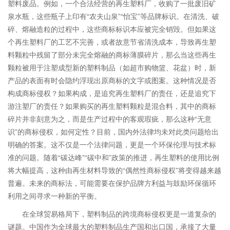
塑料废品。例如，一个合法经营的再生塑料厂，收购了一批废旧矿
泉水瓶，这些瓶子上印有“农夫山泉”“怡宝”等品牌标识。在清洗、破
碎、熔融造粒的过程中，这些商标标识本应被完全销毁。但如果这
个再生塑料厂的工艺不完善，或者故意节省清洗成本，导致再生塑
料颗粒中残留了部分未完全熔融的商标薄膜碎片，那么当这些再生
颗粒被用于注塑成型新的塑料制品（如超市购物篮、花盆）时，新
产品的表面有时会隐约浮现出原商标的文字或图案。这种情况是否
构成商标侵权？如果构成，是追究再生塑料厂的责任，还是追究下
游注塑厂的责任？如果购买的再生塑料颗粒是混合料，其中的商标
碎片并非刻意为之，而是生产过程中的客观瑕疵，那么这种“无意
识”的商标侵权，如何定性？目前，国内外法律均未对此类问题给出
明确的答案。这不仅是一个法律问题，更是一个环保伦理与技术标
准的问题。随着“碳达峰”“碳中和”政策的推进，再生塑料的使用比例
将大幅提高，这种由再生材料导致的“偶然性商标侵权”将变得越来越
普遍。未来的商标法，可能需要在保护品牌方利益与鼓励环保循环
利用之间寻求一种新的平衡。
在全球贸易格局下，塑料制品的跨境商标侵权更是一道复杂的
谜题。中国作为全球最大的塑料制品生产国和出口国，承接了大量