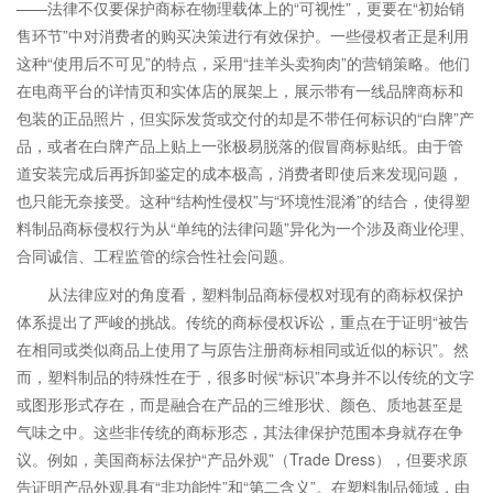
——法律不仅要保护商标在物理载体上的“可视性”，更要在“初始销
售环节”中对消费者的购买决策进行有效保护。一些侵权者正是利用
这种“使用后不可见”的特点，采用“挂羊头卖狗肉”的营销策略。他们
在电商平台的详情页和实体店的展架上，展示带有一线品牌商标和
包装的正品照片，但实际发货或交付的却是不带任何标识的“白牌”产
品，或者在白牌产品上贴上一张极易脱落的假冒商标贴纸。由于管
道安装完成后再拆卸鉴定的成本极高，消费者即使后来发现问题，
也只能无奈接受。这种“结构性侵权”与“环境性混淆”的结合，使得塑
料制品商标侵权行为从“单纯的法律问题”异化为一个涉及商业伦理、
合同诚信、工程监管的综合性社会问题。
从法律应对的角度看，塑料制品商标侵权对现有的商标权保护
体系提出了严峻的挑战。传统的商标侵权诉讼，重点在于证明“被告
在相同或类似商品上使用了与原告注册商标相同或近似的标识”。然
而，塑料制品的特殊性在于，很多时候“标识”本身并不以传统的文字
或图形形式存在，而是融合在产品的三维形状、颜色、质地甚至是
气味之中。这些非传统的商标形态，其法律保护范围本身就存在争
议。例如，美国商标法保护“产品外观”（Trade Dress），但要求原
告证明产品外观具有“非功能性”和“第二含义”。在塑料制品领域，由