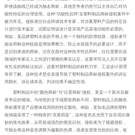
即便该曲线已经成为驰名商标，其他竞争者仍然可以主张自己对功
能性特征的合理使用。这种“功能性抗辩”在塑料制品商标侵权案件中
极为常见。侵权者往往会聘请技术专家，对涉案塑料产品的特定设
计进行技术鉴定，试图证明该设计是实现产品某项功能所必需的。
例如，某品牌塑料水壶的手柄上有一个独特的防滑纹路，侵权者可
能会辩称这种纹路是增加摩擦力、防止水壶脱手的必要设计，而不
是识别来源的商标。法官在面对这种技术性抗辩时，往往需要在该
领域的专家证人之间进行艰难的事实认定。这要求司法人员不仅要
有扎实的商标法知识，还要对塑料制品的材料力学、工业设计原理
有所了解。这种技术壁垒直接导致了塑料制品商标侵权案件的诉讼
周期长、诉讼成本高、判决结果不确定性强。
塑料制品中的“颜色商标”与“位置商标”侵权，更是一个新兴且极
具争议的领域。与传统的文字或图形商标不同，塑料制品上的颜色
商标通常是产品整体或局部的特定颜色。例如，某知名品牌的塑料
收纳箱采用了一种独有的“克莱因蓝”，这种蓝色在光照下会呈现出微
妙的珠光效果，从而形成强烈的视觉识别。侵权者为了规避侵权，
可能会将这种蓝色调整为偏紫的色调，或者改变珠光粉的比例，使