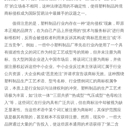
尽”的立场各不相同，这种法律适用的不确定性，使得塑料制品跨境
商标侵权成为国际贸易法中最棘手的议题之一。
值得注意的是，塑料制品行业内存在一种“逆向侵权”现象，即原
本正规的品牌方，在为自己产品上所使用的“技术与服务标识”进行商
标维权时，反而会被侵权者利用来反诉其构成“商标恶意抢注”或“不
正当竞争”。例如，一些中小塑料制品厂率先在行业内使用了一个具
有描述性含义的词汇作为特定工艺或型号的简称，但并未注册为商
标。当大型跨国企业进入中国市场后，将该词汇注册为商标，并依
据注册权起诉这些中小企业。中小企业反过来主张该词汇属于行业
公共资源，大企业构成“恶意抢注”并请求宣告该商标无效。这种围绕
塑料制品生产工艺术语、型号名称、行业惯例词汇的商标权属争
议，本质上是行业知识与法律权利的冲突。塑料制品的生产工艺术
语极为丰富，如“注吹一体”“三层共挤”“热成型”“气压成型”“色母粒注
入”等，这些词汇在行业内具有广泛共识，但在商标法中却被视为缺
乏显著性。当这些术语中某个词汇被注册为商标时，其保护范围应
该是极其有限的，甚至根本不应获得注册。然而，现实中，一些大
品牌通过大量的广告投入，使这些原本通用的术语获得了“第二含