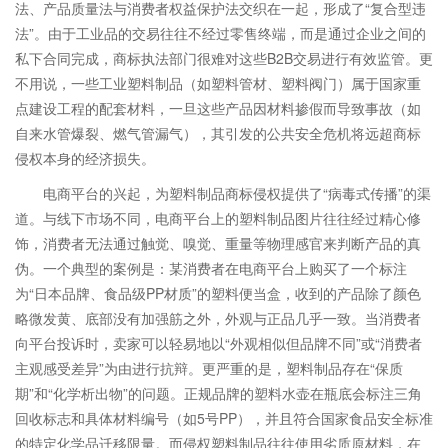
法、产品质量法与消费者权益保护法交织在一起，形成了“复合型违
法”。由于工业品的交易往往不经过零售终端，而是通过企业之间的
私下合同完成，商标执法部门很难对这些B2B交易进行有效监管。更
不用说，一些工业塑料制品（如塑料管材、塑料阀门）属于国家重
点建设工程的配套材料，一旦这些产品因材料掺假而导致事故（如
自来水管爆裂、燃气管漏气），其引发的公共安全危机将远超商标
侵权本身的经济损失。
电商平台的兴起，为塑料制品商标侵权提供了“病毒式传播”的渠
道。与线下市场不同，电商平台上的塑料制品图片往往经过精心修
饰，消费者无法通过触觉、嗅觉、重量等物理感官来判断产品的真
伪。一个典型的案例是：某消费者在电商平台上购买了一个标注
为“日本品牌、食品级PP材质”的塑料便当盒，收到的产品除了颜色
略微发黄、底部没有加强筋之外，外观与正品几乎一致。当消费者
向平台投诉时，卖家可以轻易地以“外观相似但品牌不同”或“消费者
主观感受差异”为由进行抗辩。更严重的是，塑料制品存在“保质
期”和“化学析出物”的问题。正规品牌的塑料水壶在瓶底会标注三角
回收标志和具体材料编号（如5号PP），并且符合国家食品安全标准
的特定化学品迁移限量。而侵权塑料制品往往使用劣质原材料，在