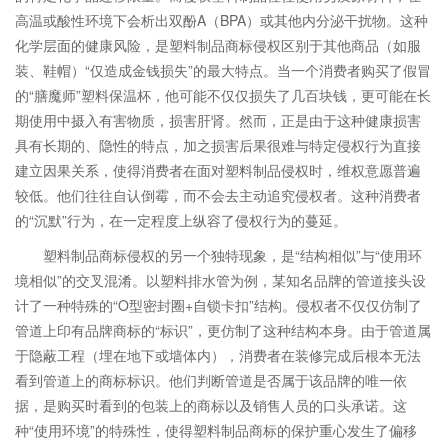
高温或酸性环境下会析出双酚A（BPA）或其他内分泌干扰物。这种
化学层面的健康风险，是塑料制品商标侵权区别于其他商品（如服
装、鞋帽）“仅造成金钱损失”的最大特点。当一个消费者购买了假冒
的“膳魔师”塑料保温杯，他可能不仅仅损失了几百块钱，更可能在长
期使用中摄入有害物质，损害肝肾。然而，正是由于这种健康损害
具有长期的、隐性的特点，加之损害后果很难与特定侵权行为直接
建立因果关系，使得消费者在面对塑料制品侵权时，维权意愿普遍
较低。他们往往自认倒霉，而不会去主动追究侵权者。这种消费者
的“沉默”行为，在一定程度上纵容了侵权行为的蔓延。
塑料制品商标侵权的另一个独特现象，是“结构相似”与“使用环
境相似”的交叉混淆。以塑料排水管为例，某知名品牌的管道接头设
计了一种特殊的“O型密封圈+自锁卡扣”结构。侵权者不仅仅仿制了
管道上印有品牌商标的“标识”，更仿制了这种结构本身。由于管道属
于隐蔽工程（埋在地下或墙体内），消费者在装修完成后根本无法
看到管道上的商标标识。他们判断管道是否属于该品牌的唯一依
据，是购买时看到的包装上的商标以及销售人员的口头承诺。这
种“使用环境”的特殊性，使得塑料制品商标的保护重心发生了偏移