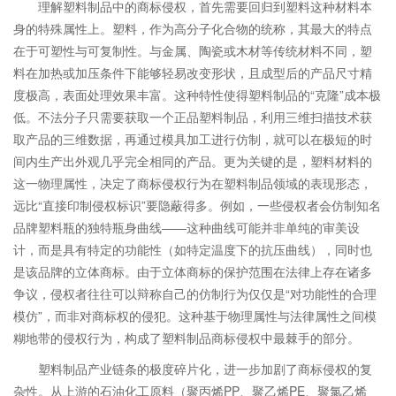
理解塑料制品中的商标侵权，首先需要回归到塑料这种材料本
身的特殊属性上。塑料，作为高分子化合物的统称，其最大的特点
在于可塑性与可复制性。与金属、陶瓷或木材等传统材料不同，塑
料在加热或加压条件下能够轻易改变形状，且成型后的产品尺寸精
度极高，表面处理效果丰富。这种特性使得塑料制品的“克隆”成本极
低。不法分子只需要获取一个正品塑料制品，利用三维扫描技术获
取产品的三维数据，再通过模具加工进行仿制，就可以在极短的时
间内生产出外观几乎完全相同的产品。更为关键的是，塑料材料的
这一物理属性，决定了商标侵权行为在塑料制品领域的表现形态，
远比“直接印制侵权标识”要隐蔽得多。例如，一些侵权者会仿制知名
品牌塑料瓶的独特瓶身曲线——这种曲线可能并非单纯的审美设
计，而是具有特定的功能性（如特定温度下的抗压曲线），同时也
是该品牌的立体商标。由于立体商标的保护范围在法律上存在诸多
争议，侵权者往往可以辩称自己的仿制行为仅仅是“对功能性的合理
模仿”，而非对商标权的侵犯。这种基于物理属性与法律属性之间模
糊地带的侵权行为，构成了塑料制品商标侵权中最棘手的部分。
塑料制品产业链条的极度碎片化，进一步加剧了商标侵权的复
杂性。从上游的石油化工原料（聚丙烯PP、聚乙烯PE、聚氯乙烯