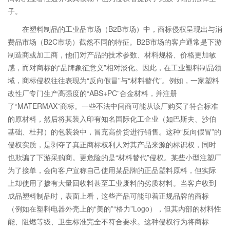
子。
在塑料制品的工业品市场（B2B市场）中，商标侵权呈现出与消
费品市场（B2C市场）截然不同的特征。B2B市场的客户通常是下游
制造商或加工商，他们对产品的技术参数、材料规格、价格更加敏
感，而对商标的“品牌象征意义”相对淡化。因此，在工业塑料制品领
域，商标侵权往往表现为“反向假冒”与“材料替代”。例如，一家塑料
改性厂专门生产高强度的“ABS+PC”合金材料，并注册
了“MATERMAX”商标。一些不法中间商可能从该厂购买了符合标准
的原材料，然后将其装入印有知名国际化工企业（如巴斯夫、沙伯
基础、杜邦）的包装袋中，冒充高价货进行销售。这种“反向假冒”的
侵权实质，是剥夺了真正商标权利人对其产品来源的标识权，同时
也欺骗了下游采购商。更危险的是“材料替代”侵权。某些小型注塑厂
为了接单，会向客户宣称自己使用某品牌的正品塑料原料，但实际
上却使用了掺有大量回收料甚至工业废料的劣质材料。当客户收到
成品塑料制品时，表面上看，这些产品可能印着正规品牌的商标
（例如在塑料电器外壳上的“美的”“格力”Logo），但其内部的材料性
能、阻燃等级、卫生标准完全不符合要求。这种侵权行为将商标