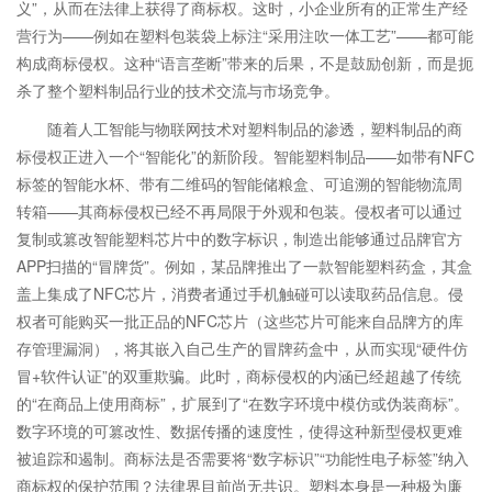
义”，从而在法律上获得了商标权。这时，小企业所有的正常生产经
营行为——例如在塑料包装袋上标注“采用注吹一体工艺”——都可能
构成商标侵权。这种“语言垄断”带来的后果，不是鼓励创新，而是扼
杀了整个塑料制品行业的技术交流与市场竞争。
随着人工智能与物联网技术对塑料制品的渗透，塑料制品的商
标侵权正进入一个“智能化”的新阶段。智能塑料制品——如带有NFC
标签的智能水杯、带有二维码的智能储粮盒、可追溯的智能物流周
转箱——其商标侵权已经不再局限于外观和包装。侵权者可以通过
复制或篡改智能塑料芯片中的数字标识，制造出能够通过品牌官方
APP扫描的“冒牌货”。例如，某品牌推出了一款智能塑料药盒，其盒
盖上集成了NFC芯片，消费者通过手机触碰可以读取药品信息。侵
权者可能购买一批正品的NFC芯片（这些芯片可能来自品牌方的库
存管理漏洞），将其嵌入自己生产的冒牌药盒中，从而实现“硬件仿
冒+软件认证”的双重欺骗。此时，商标侵权的内涵已经超越了传统
的“在商品上使用商标”，扩展到了“在数字环境中模仿或伪装商标”。
数字环境的可篡改性、数据传播的速度性，使得这种新型侵权更难
被追踪和遏制。商标法是否需要将“数字标识”“功能性电子标签”纳入
商标权的保护范围？法律界目前尚无共识。塑料本身是一种极为廉