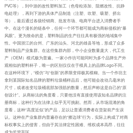
PVC等），到中游的改性塑料加工（色母粒添加、阻燃改性、抗静
电处理），再到下游的具体产品制造（注塑、吹塑、吸塑、挤出
等），最后通过各级经销商、批发市场、电商平台进入消费者手
中。在这个漫长的链条中，任何一个环节都可能成为商标侵权的“暴
风眼”。更为致命的是，塑料制品的生产往往具有极强的地域集中
性。中国浙江的台州、广东的汕头、河北的雄县等地，形成了众多
塑料制品产业集群。在这些集群内部，中小企业数量庞大，代工生
产（OEM）模式极为普遍。一家小作坊可能同时为多个品牌生产外
观相似的塑料杯子，唯一的区别仅仅在于模具上的品牌Logo不同。
在这种环境下，“模仿”与“创新”的界限变得极其模糊。当一个作坊主
拿到某国际知名品牌的塑料垃圾桶样品后，他可能会改动几毫米的
尺寸，或者改变垃圾桶底部加强筋的数量，然后声称这是自己的“原
创设计”。从商标法的角度看，只要他没有直接使用该知名品牌的注
册商标，这种行为在法律上似乎无可挑剔。然而，从市场混淆的角
度看，这种“高度近似”的产品，足以让普通消费者在货架前产生误
认。这种在产业集群内普遍存在的“擦边球”行为，实际上构成了对商
标权事实上的侵害，但由于其法律定性困难、维权成本高昂，往往
成为监管盲区。