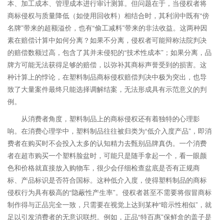
本、加工成本、管理成本进行审计测算。但问题在于，当侵权者将
商标侵权与质量降低（如使用回收料）相结合时，其利润中既有“傍
名牌”带来的超额溢价，也有“偷工减料”带来的非法收益。这两种因
素在赔偿计算中如何分离？如果不分离，侵权者可能辩称法院判决
的赔偿数额过高，包含了其并未侵犯的“技术性成本”；如果分离，品
牌方可能无法获得足够的赔偿，以弥补其商标声誉受到的损害。这
种计算上的悖论，在塑料制品商标侵权赔偿判决中极为突出，也导
致了大量案件最终只能选择调解结案，无法形成具有示范意义的判
例。
从消费者角度，塑料制品上的商标侵权还有着独特的心理影
响。在消费心理学中，塑料制品往往被归类为“低介入度产品”，即消
费者在购买时不会投入太多的认知精力去甄别品牌真伪。一个消费
者在超市购买一个塑料脸盆时，可能只是随手拿起一个，看一眼颜
色和价格就直接放入购物车，很少会仔细检查盆底是否有正规商
标、产品标识是否符合国标。这种低介入度，使得塑料制品的商标
侵权行为具有极高的“隐蔽性产生率”。侵权者甚至不需要将假冒商标
制作得与正品完全一致，只需要在视觉上达到某种“暗示性相似”，就
足以引发消费者的无意识联想。例如，正品“特百惠”保鲜盒的盖子是