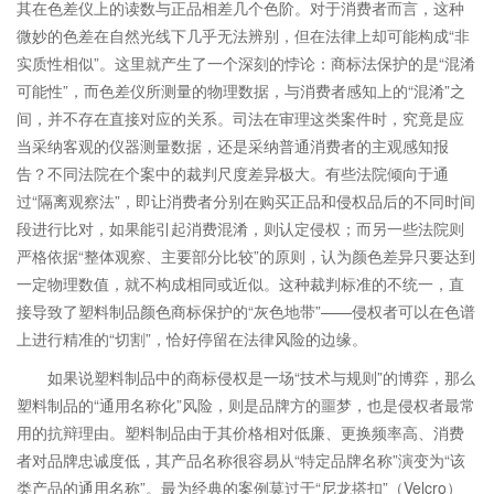
其在色差仪上的读数与正品相差几个色阶。对于消费者而言，这种
微妙的色差在自然光线下几乎无法辨别，但在法律上却可能构成“非
实质性相似”。这里就产生了一个深刻的悖论：商标法保护的是“混淆
可能性”，而色差仪所测量的物理数据，与消费者感知上的“混淆”之
间，并不存在直接对应的关系。司法在审理这类案件时，究竟是应
当采纳客观的仪器测量数据，还是采纳普通消费者的主观感知报
告？不同法院在个案中的裁判尺度差异极大。有些法院倾向于通
过“隔离观察法”，即让消费者分别在购买正品和侵权品后的不同时间
段进行比对，如果能引起消费混淆，则认定侵权；而另一些法院则
严格依据“整体观察、主要部分比较”的原则，认为颜色差异只要达到
一定物理数值，就不构成相同或近似。这种裁判标准的不统一，直
接导致了塑料制品颜色商标保护的“灰色地带”——侵权者可以在色谱
上进行精准的“切割”，恰好停留在法律风险的边缘。
如果说塑料制品中的商标侵权是一场“技术与规则”的博弈，那么
塑料制品的“通用名称化”风险，则是品牌方的噩梦，也是侵权者最常
用的抗辩理由。塑料制品由于其价格相对低廉、更换频率高、消费
者对品牌忠诚度低，其产品名称很容易从“特定品牌名称”演变为“该
类产品的通用名称”。最为经典的案例莫过于“尼龙搭扣”（Velcro）