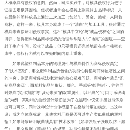
大概率具有侵权的意图。然而，司法实践中，对模具侵权行为进行
证据固定极其困难。侵权者通常会在模具上刻意抹去品牌标识，只
在最终的塑料成品上通过二次加工（如丝印、烫金、贴标）来附着
商标。这样一来，模具本身就成了一个“清白”的加工工具，很难通过
模具来直接证明侵权事实。这种“模具中立论”与“成品侵权论”之间的
博弈，使得塑料制品商标侵权的治理常常陷入“打地鼠”的困境——查
封了生产车间，没收了成品，但只要模具还完整地留在某个秘密仓
库中，侵权行为就可以在短时间内卷土重来。
如果说塑料制品本身的物理属性与模具特性为商标侵权奠定
了“技术基础”，那么塑料制品所包含的功能性特征与商标显著性之间
的冲突，则是商标侵权法律定性的核心疑难问题。商标的本质是“识
别商品来源”，而塑料制品的形状、颜色、手感等物理特征，往往同
时兼具“实用功能”与“识别来源”的双重属性。以经典的“可口可乐玻璃
瓶”为例，其独特的曲线设计最初是为了在黑暗中仅凭手感就能识别
出可口可乐，同时这种设计也使得瓶子在叠放时更加稳定。当这种
设计成为立体商标后，其他饮料厂商是否可以生产类似曲线的塑料
瓶？如果能够证明该曲线具有“技术效果”（如增强瓶子强度以防止漏
气），那么根据《商标法》的规定，功能性特征不能注册为商标。