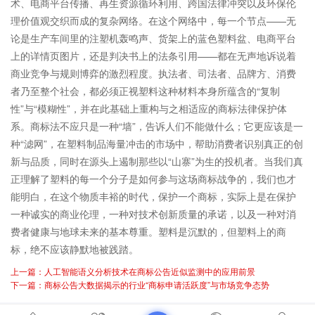
术、电商平台传播、再生资源循环利用、跨国法律冲突以及环保伦
理价值观交织而成的复杂网络。在这个网络中，每一个节点——无
论是生产车间里的注塑机轰鸣声、货架上的蓝色塑料盆、电商平台
上的详情页图片，还是判决书上的法条引用——都在无声地诉说着
商业竞争与规则博弈的激烈程度。执法者、司法者、品牌方、消费
者乃至整个社会，都必须正视塑料这种材料本身所蕴含的“复制
性”与“模糊性”，并在此基础上重构与之相适应的商标法律保护体
系。商标法不应只是一种“墙”，告诉人们不能做什么；它更应该是一
种“滤网”，在塑料制品海量冲击的市场中，帮助消费者识别真正的创
新与品质，同时在源头上遏制那些以“山寨”为生的投机者。当我们真
正理解了塑料的每一个分子是如何参与这场商标战争的，我们也才
能明白，在这个物质丰裕的时代，保护一个商标，实际上是在保护
一种诚实的商业伦理，一种对技术创新质量的承诺，以及一种对消
费者健康与地球未来的基本尊重。塑料是沉默的，但塑料上的商
标，绝不应该静默地被践踏。
上一篇：人工智能语义分析技术在商标公告近似监测中的应用前景
下一篇：商标公告大数据揭示的行业“商标申请活跃度”与市场竞争态势