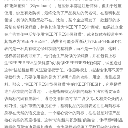
和“泡沫塑料”（Styrofoam），这些原本都是注册商标，但由于过度
使用、缺乏有效防御，最终沦为了产品类别的代名词。在塑料制品
领域，类似的风险无处不在。比如，某个企业研发了一款新型的多
层复合塑料保鲜膜，并将其注册为“KEEPFRESH”商标。如果该企业
在广告宣传中反复使用“KEEPFRESH保鲜膜”，或者媒体在报道中将
其简称为“KEEPFRESH”，消费者可能会逐渐认为“KEEPFRESH”代
表的是一种具有特定保鲜功能的塑料膜，而不是一个品牌。这时，
侵权者就有机可乘了。他们会生产类似的保鲜膜，并在包装上标
注“KEEPFRESH型保鲜膜”或“类似KEEPFRESH保鲜膜”，试图通过
这种“描述性使用”来逃避侵权责任。根据商标法，描述性使用不属于
侵权行为，只要使用目的是为了说明产品的功能、用途、质量或原
料。那么，“KEEPFRESH型保鲜膜”中的“KEEPFRESH”，究竟是描
述产品功能的普通词汇，还是指向特定品牌的商标？法官需要审查
该商标的固有显著性、通过使用获得的“第二含义”以及相关公众的认
知习惯。这种审查的难度在于，塑料制品的功能表述往往与商标本
身存在天然的语义重合。一个精心设计的商标，往往就是对该产品
核心功能的高度概括。这种“功能性与识别性”的融合，使得塑料制品
商标的显著性边界极其模糊，也为侵权者提供了无数可钻的法律空