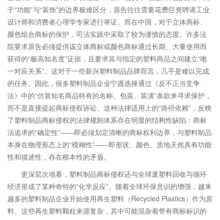
于“功能”与“装饰”的边界极难区分，原告往往需要花费巨资聘请工业
设计师和消费者心理学专家进行举证。而在中国，对于立体商标、
颜色组合商标的保护，司法实践中采取了较为谨慎的态度。许多法
院要求原告必须提供该立体商标或颜色商标通过长期、大量使用而
获得的“极高知名度”证据，且要求其与指定的塑料商品之间建立“唯
一对应关系”。这对于一些新兴塑料制品品牌而言，几乎是难以完成
的任务。因此，很多塑料制品企业宁愿选择通过《反不正当竞争
法》中的“仿冒知名商品特有的名称、包装、装潢”条款来寻求保护，
而不是直接提起商标侵权诉讼。这种法律适用上的“路径依赖”，反映
了塑料制品商标侵权的法律规制体系存在明显的结构性缺陷：商标
法追求的“确定性”——即必须划定清晰的商标权利边界，与塑料制品
本身在物理形态上的“模糊性”——即形状、颜色、质地天然具有功能
性和描述性，存在根本性的矛盾。
更深层次地看，塑料制品商标侵权还与全球废塑料回收与循环
经济形成了某种奇特的“化学反应”。随着全球环保意识的增强，越来
越多的塑料制品企业开始使用再生塑料（Recycled Plastics）作为原
料。这些再生塑料颗粒来源复杂，其中可能混杂着带有商标标识的